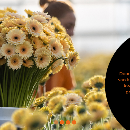
Door
van k
kw
p