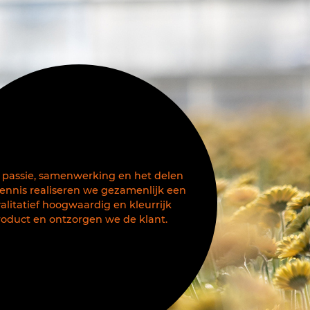
 passie, samenwerking en het delen
ennis realiseren we gezamenlijk een
alitatief hoogwaardig en kleurrijk
roduct en ontzorgen we de klant.