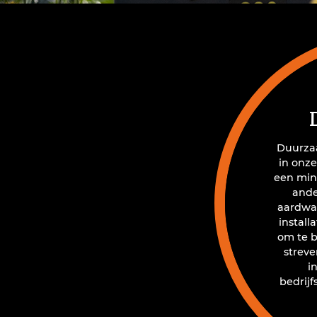
Duurzaa
in onze
een min
ande
aardwa
install
om te b
strev
i
bedrij