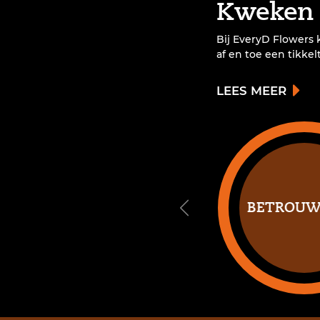
Kweken 
Bij EveryD Flowers 
af en toe een tikkel
LEES MEER
Wij brengen ee
staaltje ger
groot om 
klanten jaarr
BETROUW
kunnen belever
doen we me
solide en bet
team.